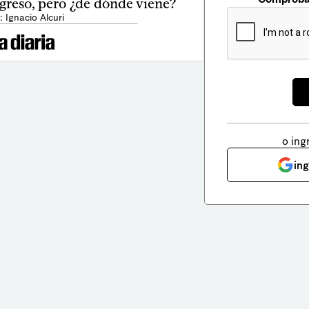
greso, pero ¿de dónde viene?
: Ignacio Alcuri
o ing
in