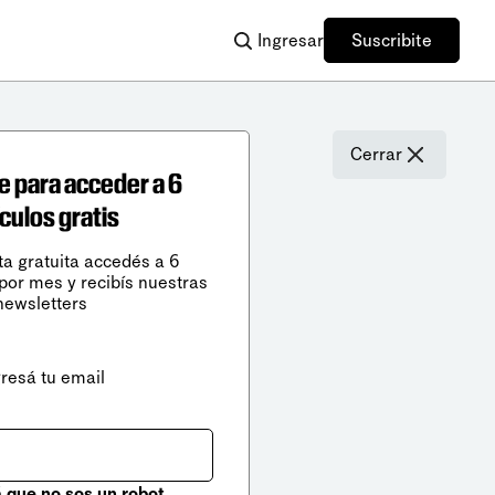
Ingresar
Suscribite
Cerrar
e para acceder a 6
ículos gratis
ta gratuita accedés a 6
 por mes y recibís nuestras
newsletters
gresá tu email
que no sos un robot