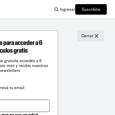
Ingresar
Suscribite
Cerrar
e para acceder a 6
ículos gratis
ta gratuita accedés a 6
 por mes y recibís nuestras
newsletters
gresá tu email
que no sos un robot