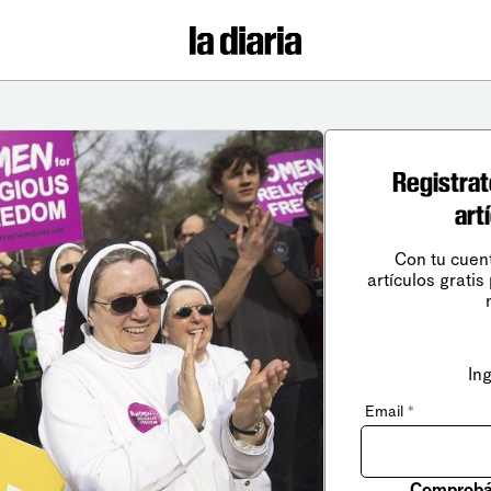
Registrat
art
Con tu cuen
artículos gratis
In
Email
*
Comprobá 