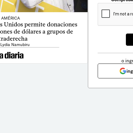
AMÉRICA
os Unidos permite donaciones
lones de dólares a grupos de
traderecha
 Lydia Namubiru
o ing
in