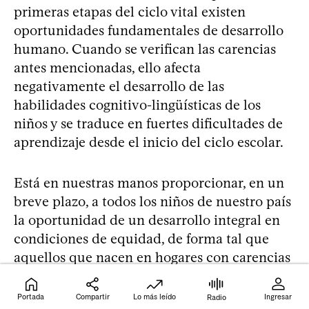
primeras etapas del ciclo vital existen
oportunidades fundamentales de desarrollo
humano. Cuando se verifican las carencias
antes mencionadas, ello afecta
negativamente el desarrollo de las
habilidades cognitivo-lingüísticas de los
niños y se traduce en fuertes dificultades de
aprendizaje desde el inicio del ciclo escolar.
Está en nuestras manos proporcionar, en un
breve plazo, a todos los niños de nuestro país
la oportunidad de un desarrollo integral en
condiciones de equidad, de forma tal que
aquellos que nacen en hogares con carencias
socioeconómicas puedan construir proyectos
de vida que no reproduzcan las situaciones
Portada
Compartir
Lo más leído
Ingresar
Radio