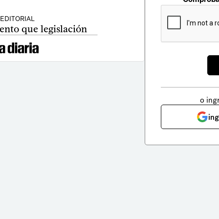
EDITORIAL
nto que legislación
o ing
in