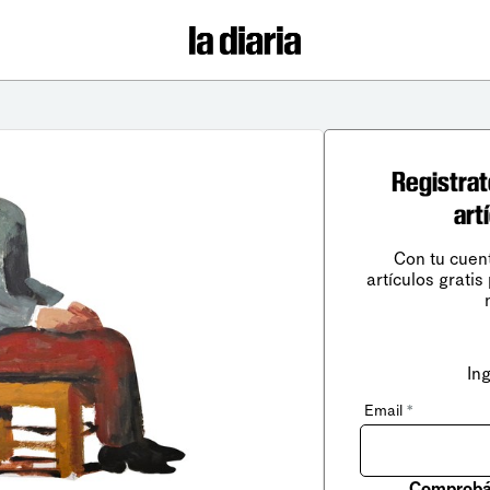
Registrat
art
Con tu cuen
artículos gratis
In
Email
*
Comprobá 