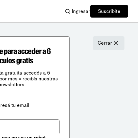
Ingresar
Suscribite
Cerrar
e para acceder a 6
ículos gratis
ta gratuita accedés a 6
 por mes y recibís nuestras
newsletters
gresá tu email
que no sos un robot