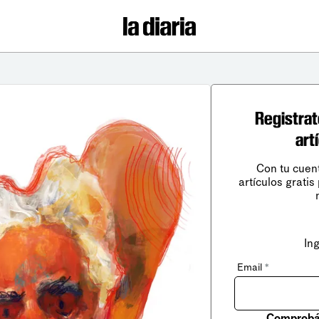
Registrat
art
Con tu cuen
artículos gratis
In
Email
*
Comprobá 