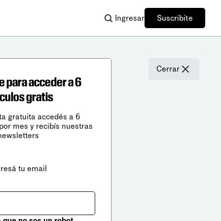
Ingresar
Suscribite
Cerrar
e para acceder a 6
ículos gratis
ta gratuita accedés a 6
 por mes y recibís nuestras
newsletters
gresá tu email
que no sos un robot