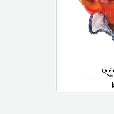
Qué 
Por: