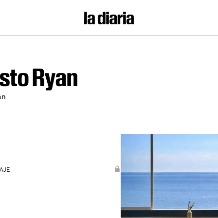
sto Ryan
an
AJE
n