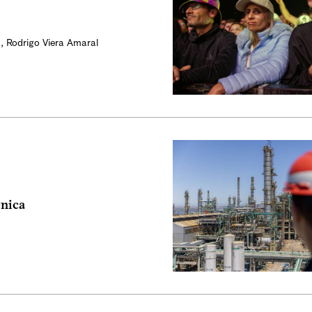
n
,
Rodrigo Viera Amaral
cnica
n