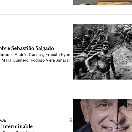
obre Sebastião Salgado
aradei
,
Andrés Cuenca
,
Ernesto Ryan
,
,
Mara Quintero
,
Rodrigo Viera Amaral
AJE
a interminable