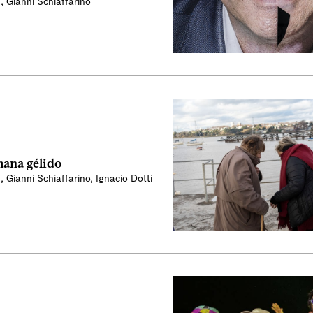
n
,
Gianni Schiaffarino
mana gélido
n
,
Gianni Schiaffarino
,
Ignacio Dotti