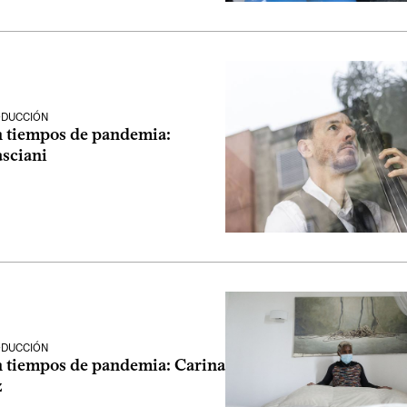
ODUCCIÓN
n tiempos de pandemia:
asciani
n
ODUCCIÓN
n tiempos de pandemia: Carina
z
n