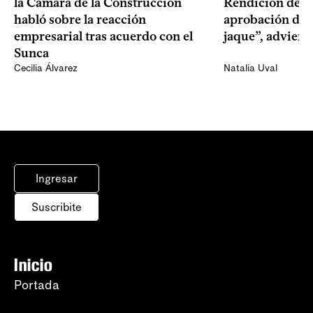
la Cámara de la Construcción
Rendición de Cu
habló sobre la reacción
aprobación del 
empresarial tras acuerdo con el
jaque”, adviert
Sunca
Cecilia Álvarez
Natalia Uval
Ingresar
Suscribite
Inicio
Portada