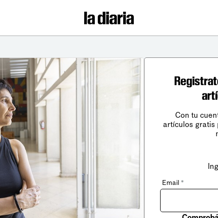
Registrat
art
Con tu cuen
artículos gratis
In
Email
*
Comprobá 