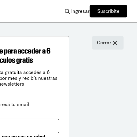
Ingresar
Suscribite
Cerrar
e para acceder a 6
ículos gratis
ta gratuita accedés a 6
 por mes y recibís nuestras
newsletters
gresá tu email
que no sos un robot