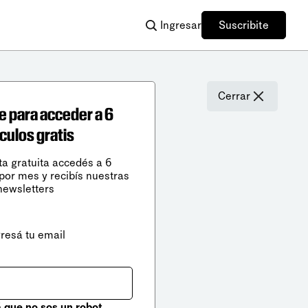
Ingresar
Suscribite
Cerrar
e para acceder a 6
ículos gratis
ta gratuita accedés a 6
 por mes y recibís nuestras
newsletters
gresá tu email
que no sos un robot