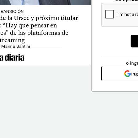
TRANSICIÓN
 de la Ursec y próximo titular
l: “Hay que pensar en
es” de las plataformas de
streaming
 Marina Santini
o ing
in