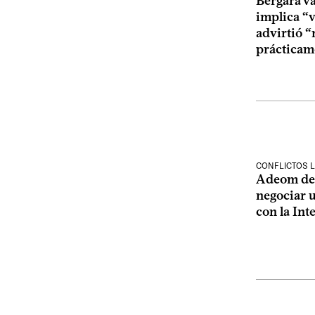
Bergara v
implica “v
advirtió 
prácticam
CONFLICTOS 
Adeom def
negociar 
con la In