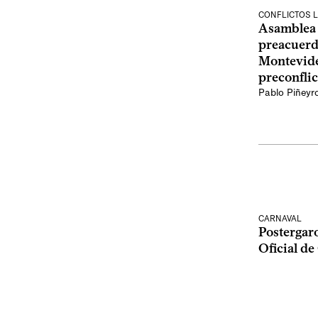
CONFLICTOS 
Asamblea 
preacuerd
Montevide
preconflic
Pablo Piñeyr
CARNAVAL
Postergaro
Oficial de