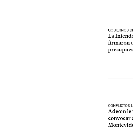
GOBIERNOS D
La Intend
firmaron 
presupues
CONFLICTOS 
Adeom le p
convocar a
Montevide