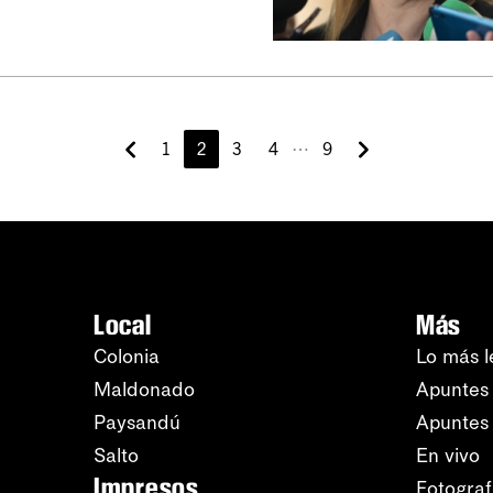
⋯
1
2
3
4
9
Local
Más
Colonia
Lo más l
Maldonado
Apuntes 
Paysandú
Apuntes
Salto
En vivo
Impresos
Fotograf