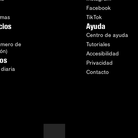
Facebook
amas
TikTok
cios
Ayuda
Centro de ayuda
úmero de
Tutoriales
ión)
Accesibilidad
ros
Privacidad
 diaria
Contacto