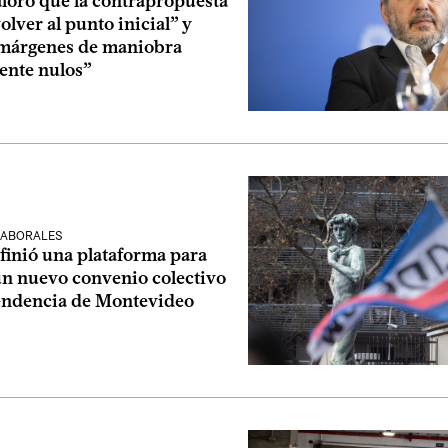
aloró que la contrapropuesta
olver al punto inicial” y
“márgenes de maniobra
ente nulos”
LABORALES
inió una plataforma para
un nuevo convenio colectivo
tendencia de Montevideo