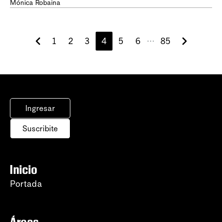
Mónica Robaina
1
2
3
4
5
6
85
⋯
Ingresar
Suscribite
Inicio
Portada