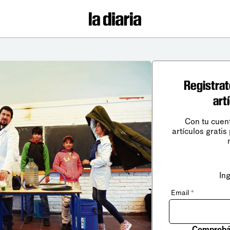
Registrat
art
Con tu cuen
artículos gratis
In
Email
*
Comprobá 