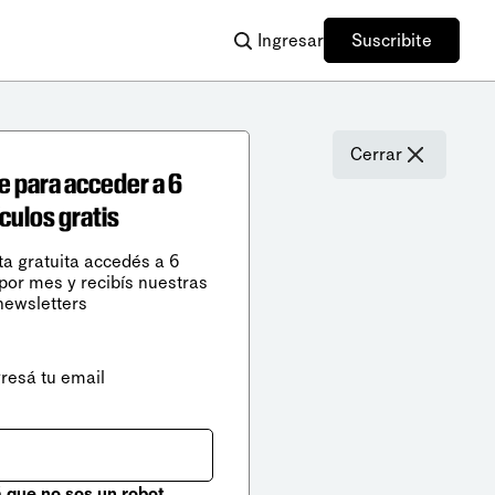
Ingresar
Suscribite
Cerrar
e para acceder a 6
ículos gratis
ta gratuita accedés a 6
 por mes y recibís nuestras
newsletters
gresá tu email
que no sos un robot