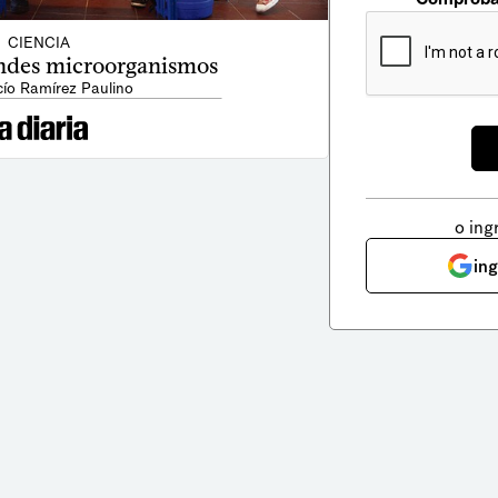
CIENCIA
ndes microorganismos
cío Ramírez Paulino
o ing
in