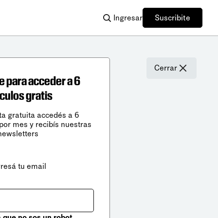
Ingresar
Suscribite
Cerrar
e para acceder a 6
ículos gratis
ta gratuita accedés a 6
 por mes y recibís nuestras
newsletters
gresá tu email
que no sos un robot