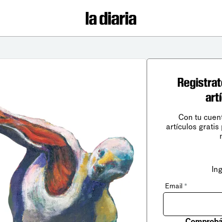
Registrat
art
Con tu cuen
artículos gratis
In
Email
*
Comprobá 