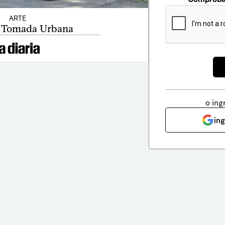
ARTE
 Tomada Urbana
o ing
in