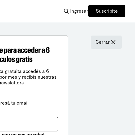
Ingresar
Suscribite
Cerrar
e para acceder a 6
ículos gratis
ta gratuita accedés a 6
 por mes y recibís nuestras
newsletters
gresá tu email
que no sos un robot