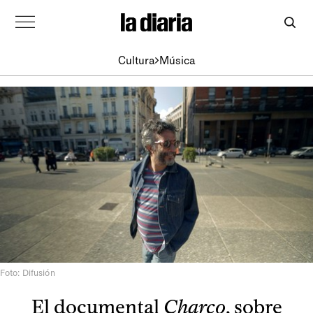
Cultura
Música
Foto: Difusión
El documental
Charco
, sobre