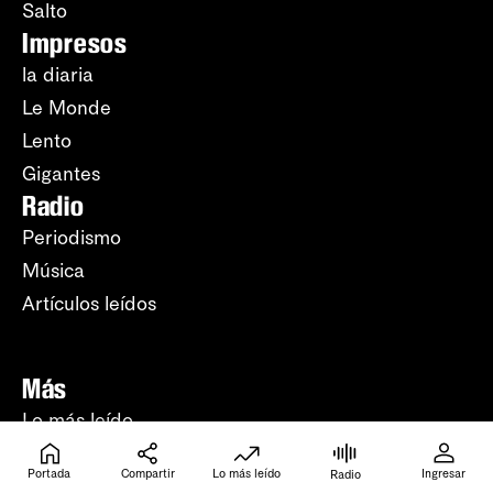
Salto
Impresos
la diaria
Le Monde
Lento
Gigantes
Radio
Periodismo
Música
Artículos leídos
Más
Lo más leído
Apuntes del día
Portada
Compartir
Lo más leído
Ingresar
Radio
Apuntes de la semana