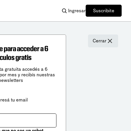
Ingresar
Suscribite
Cerrar
e para acceder a 6
ículos gratis
ta gratuita accedés a 6
 por mes y recibís nuestras
newsletters
gresá tu email
que no sos un robot