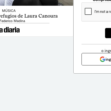
MÚSICA
 refugios de Laura Canoura
 Federico Medina
o ing
in