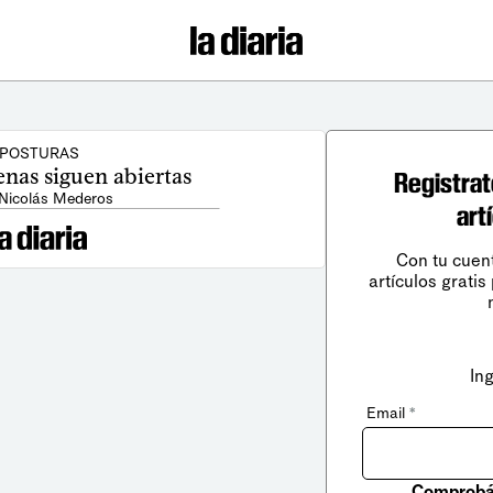
POSTURAS
venas siguen abiertas
Registrat
 Nicolás Mederos
art
Con tu cuen
artículos gratis
In
Email
*
Comprobá 