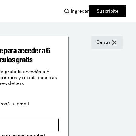
Ingresar
Suscribite
Cerrar
e para acceder a 6
ículos gratis
ta gratuita accedés a 6
 por mes y recibís nuestras
newsletters
gresá tu email
que no sos un robot