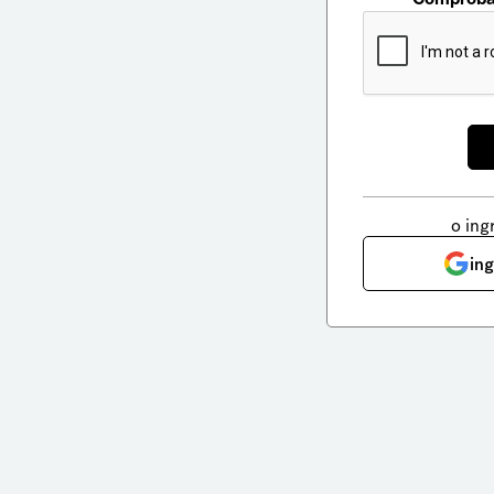
o ing
in