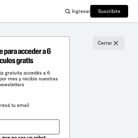
Ingresar
Suscribite
Cerrar
e para acceder a 6
ículos gratis
ta gratuita accedés a 6
 por mes y recibís nuestras
newsletters
gresá tu email
que no sos un robot