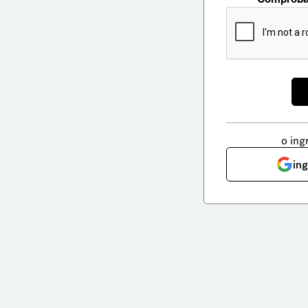
o ing
in