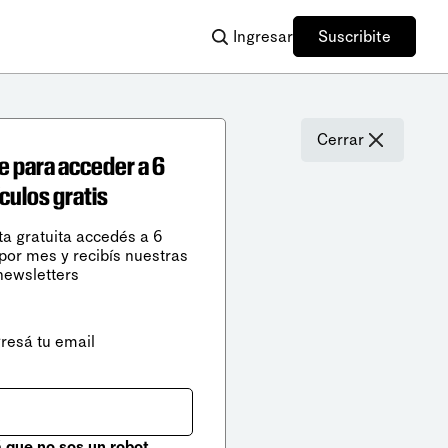
Ingresar
Suscribite
Cerrar
e para acceder a 6
ículos gratis
ta gratuita accedés a 6
 por mes y recibís nuestras
newsletters
gresá tu email
que no sos un robot