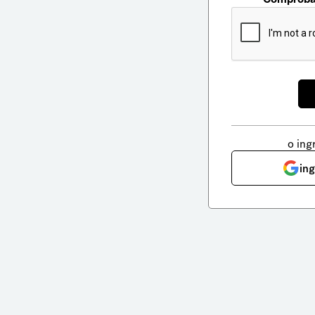
o ing
in