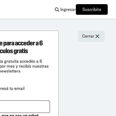
Ingresar
Suscribite
Cerrar
e para acceder a 6
ículos gratis
ta gratuita accedés a 6
 por mes y recibís nuestras
newsletters
gresá tu email
que no sos un robot