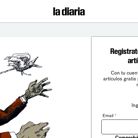
Registrat
art
Con tu cuen
artículos gratis
In
Email
*
Comprobá 