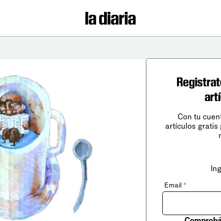
Registrat
art
Con tu cuen
artículos gratis
In
Email
*
Comprobá 