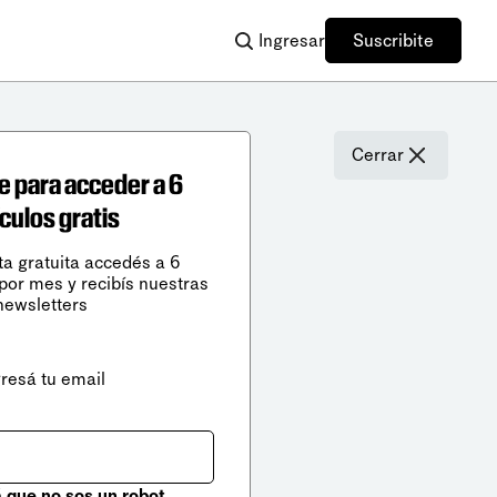
Ingresar
Suscribite
Cerrar
e para acceder a 6
ículos gratis
ta gratuita accedés a 6
 por mes y recibís nuestras
newsletters
gresá tu email
que no sos un robot