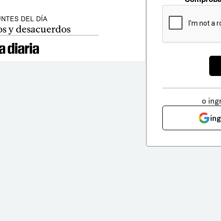
NTES DEL DÍA
s y desacuerdos
o ing
in