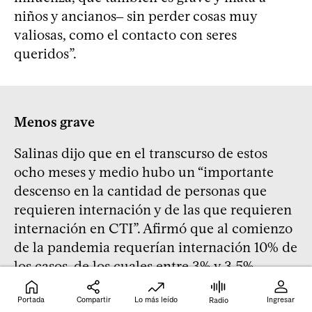
niños y ancianos‒ sin perder cosas muy
valiosas, como el contacto con seres
queridos”.
Menos grave
Salinas dijo que en el transcurso de estos
ocho meses y medio hubo un “importante
descenso en la cantidad de personas que
requieren internación y de las que requieren
internación en CTI”. Afirmó que al comienzo
de la pandemia requerían internación 10% de
los casos, de los cuales entre 3% y 3,5%
precisaban cuidados intensivos o
Portada
Compartir
Lo más leído
Ingresar
intermedios. El último reporte
Radio