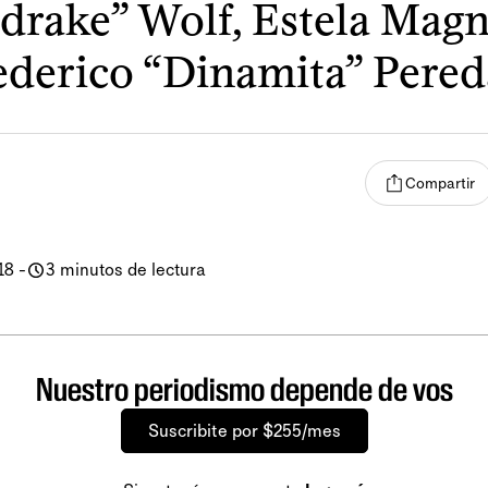
rake” Wolf, Estela Mag
ederico “Dinamita” Pered
Compartir
18
-
3 minutos de lectura
Nuestro periodismo depende de vos
Suscribite por $255/mes