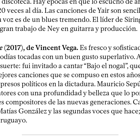
i discoteca. Hay épocas en que lo escucho de a
 veces al día. Las canciones de Yair son sencil
 voz es de un blues tremendo. El líder de Sirin
 gran trabajo de Ney en guitarra y producción.
e
(2017), de Vincent Vega.
Es fresco y sofisticad
días tocadas con un buen gusto superlativo. 
uerte: fui invitado a cantar “Bajo el nogal”, qu
ejores canciones que se compuso en estos años
presos políticos en la dictadura. Mauricio Sep
latores con una profundidad y belleza que lo p
es compositores de las nuevas generaciones. C
Matías González y las segundas voces que hace; 
ruguayo.