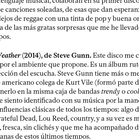
lenguaje musical, colaboran en su primer disco
 canciones soleadas, de esas que dan esperanz
 dejos de reggae con una tinta de pop y buena 
a de las más gratas sorpresas que me he llevad
pos.
eather
(2014), de Steve Gunn.
Este disco me 
 por el ambiente que propone. Es un álbum rute
ección del escucha. Steve Gunn tiene más o m
 americano colega de Kurt Vile (formó parte d
ponerlo en la misma caja de bandas
trendy
o
coo
siento identificado con su música por la man
nfluencias clásicas de todos los tiempos: algo 
ateful Dead, Lou Reed, country, y a su vez es 
a, fresca, sin clichés y que me ha acompañado 
as de estos últimos tiempos.