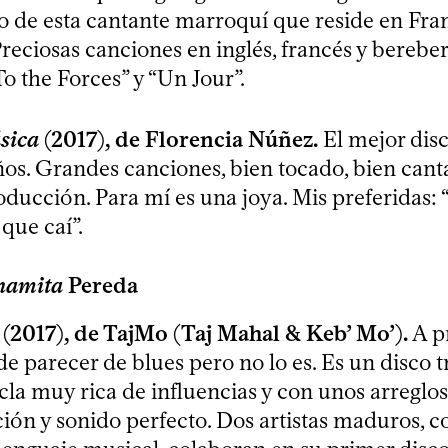
sco de esta cantante marroquí que reside en Fra
Preciosas canciones en inglés, francés y bereber
To the Forces” y “Un Jour”.
ásica
(2017), de Florencia Núñez.
El mejor dis
ños. Grandes canciones, bien tocado, bien can
oducción. Para mí es una joya. Mis preferidas: 
que caí”.
namita
Pereda
(2017), de TajMo (Taj Mahal & Keb’ Mo’).
A p
e parecer de blues pero no lo es. Es un disco 
la muy rica de influencias y con unos arreglos
ión y sonido perfecto. Dos artistas maduros, c