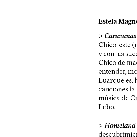
Estela Magn
>
Caravanas
Chico, este 
y con las suc
Chico de mach
entender, mo
Buarque es, 
canciones la 
música de Cr
Lobo.
>
Homeland
descubrimient