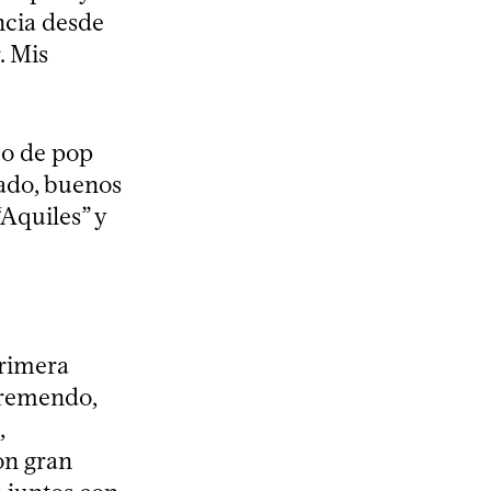
ncia desde
. Mis
co de pop
tado, buenos
“Aquiles” y
rimera
tremendo,
,
on gran