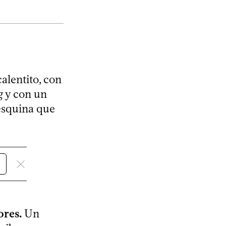
alentito, con
g
y con un
esquina que
ores.
Un