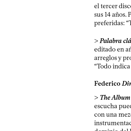
el tercer di
sus 14 años. 
preferidas: “
>
Palabra cl
editado en a
arreglos y pr
“Todo indica 
Federico
Di
>
The Album
escucha pued
con una mezc
instrumentac