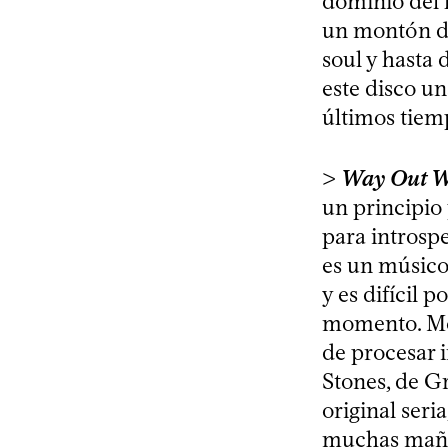
dominio del 
un montón de
soul y hasta
este disco un
últimos tiem
>
Way Out W
un principio
para introsp
es un músico
y es difícil 
momento. Me 
de procesar i
Stones, de Gr
original seri
muchas mañan