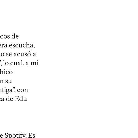
cos de
era escucha,
co se acusó a
 lo cual, a mi
Chico
en su
tiga”, con
ca de Edu
e Spotify. Es