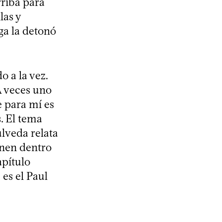
rriba para
las y
ga la detonó
o a la vez.
A veces uno
e para mí es
. El tema
úlveda relata
onen dentro
apítulo
es el Paul