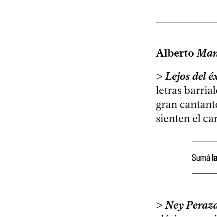
Alberto
Man
>
Lejos del é
letras barri
gran cantant
sienten el c
Sumá
l
>
Ney Peraza