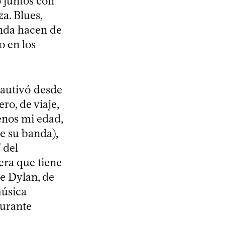
 juntos con
a. Blues,
onda hacen de
o en los
cautivó desde
ro, de viaje,
enos mi edad,
e su banda),
l
del
era que tiene
de Dylan, de
música
durante