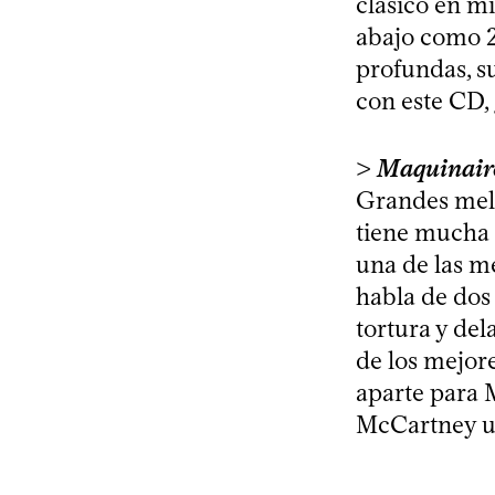
clásico en m
abajo como 20
profundas, su
con este CD,
>
Maquinair
Grandes melo
tiene mucha s
una de las m
habla de dos 
tortura y de
de los mejor
aparte para 
McCartney u