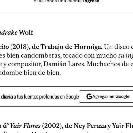
Si ya tenés una cuenta
Ingresá
drake
Wolf
xito
(2018), de Trabajo de Hormiga.
Un disco c
ales bien candomberas, tocado con mucho
swin
e y compositor, Damián Lares. Muchachos de 
andombe bien de bien.
a diaria
a tus fuentes preferidas en Google
Agregar en Google
 & Yair Flores
(2002), de Ney Peraza y Yair Fl