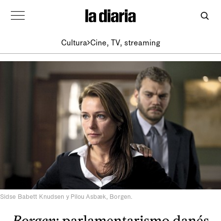
Cultura
Cine, TV, streaming
Sidse Babett Knudsen y Pilou Asbæk, Borgen.
Borgen
: parlamentarismo danés