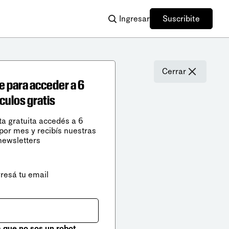
Ingresar
Suscribite
Cerrar
e para acceder a 6
ículos gratis
ta gratuita accedés a 6
 por mes y recibís nuestras
newsletters
gresá tu email
que no sos un robot