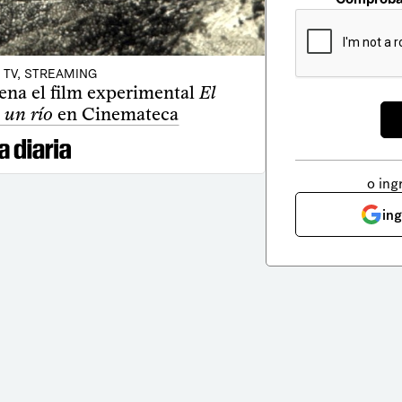
, TV, STREAMING
rena el film experimental
El
 un río
en Cinemateca
o ing
in