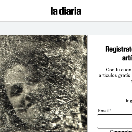
Registrat
art
Con tu cuen
artículos gratis
In
Email
*
Comprobá 