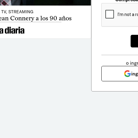
, TV, STREAMING
Sean Connery a los 90 años
o ing
in