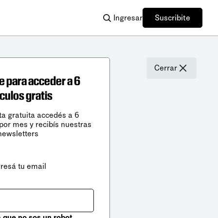
Ingresar
Suscribite
Cerrar
e para acceder a 6
ículos gratis
ta gratuita accedés a 6
 por mes y recibís nuestras
newsletters
gresá tu email
que no sos un robot