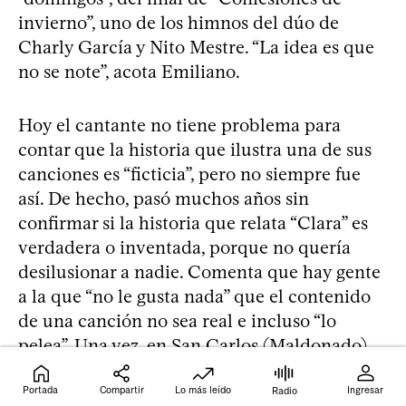
invierno”, uno de los himnos del dúo de
Charly García y Nito Mestre. “La idea es que
no se note”, acota Emiliano.
Hoy el cantante no tiene problema para
contar que la historia que ilustra una de sus
canciones es “ficticia”, pero no siempre fue
así. De hecho, pasó muchos años sin
confirmar si la historia que relata “Clara” es
verdadera o inventada, porque no quería
desilusionar a nadie. Comenta que hay gente
a la que “no le gusta nada” que el contenido
de una canción no sea real e incluso “lo
pelea”. Una vez, en San Carlos (Maldonado),
luego de un toque, un muchacho –que estaba
un poco adobado– se le acercó para haberle
Portada
Compartir
Lo más leído
Ingresar
Radio