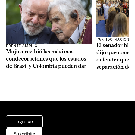
PARTIDO NACIONAL
El senador blan
FRENTE AMPLIO
Mujica recibió las máximas
dijo que como o
condecoraciones que los estados
defender que “s
de Brasil y Colombia pueden dar
separación de 
Ingresar
Suscribite