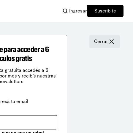
Ingresar
Suscribite
Cerrar
e para acceder a 6
ículos gratis
ta gratuita accedés a 6
 por mes y recibís nuestras
newsletters
gresá tu email
que no sos un robot