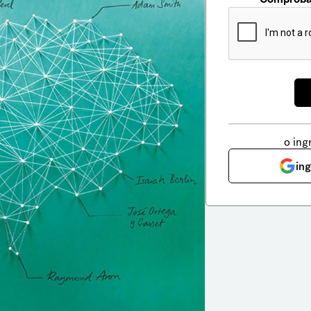
o ing
in