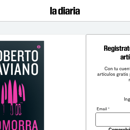
Registrat
art
Con tu cuen
artículos gratis
In
Email
*
Comprobá 