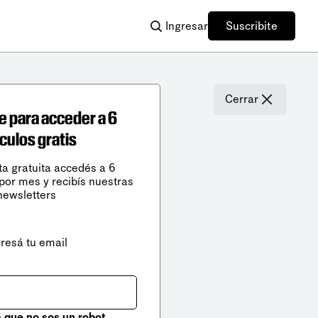
Ingresar
Suscribite
Cerrar
e para acceder a 6
ículos gratis
ta gratuita accedés a 6
 por mes y recibís nuestras
newsletters
gresá tu email
que no sos un robot