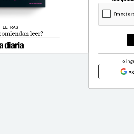
LETRAS
comiendan leer?
o ing
in