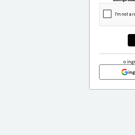
o ing
in