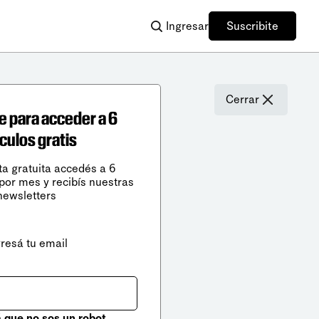
Ingresar
Suscribite
Cerrar
e para acceder a 6
ículos gratis
ta gratuita accedés a 6
 por mes y recibís nuestras
newsletters
gresá tu email
que no sos un robot