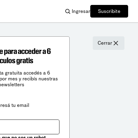
Ingresar
Suscribite
Cerrar
e para acceder a 6
ículos gratis
ta gratuita accedés a 6
 por mes y recibís nuestras
newsletters
gresá tu email
que no sos un robot