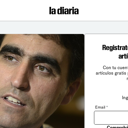
Registrat
art
Con tu cuen
artículos gratis
In
Email
*
Comprobá 