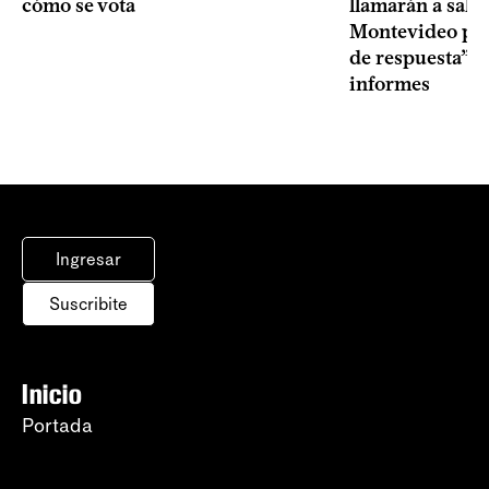
cómo se vota
llamarán a sala 
Montevideo por 
de respuesta” a
informes
Ingresar
Suscribite
Inicio
Portada