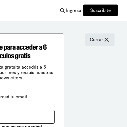
Ingresar
Suscribite
Cerrar
e para acceder a 6
ículos gratis
ta gratuita accedés a 6
 por mes y recibís nuestras
newsletters
gresá tu email
que no sos un robot