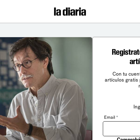
Registrat
art
Con tu cuen
artículos gratis
In
Email
*
Comprobá 