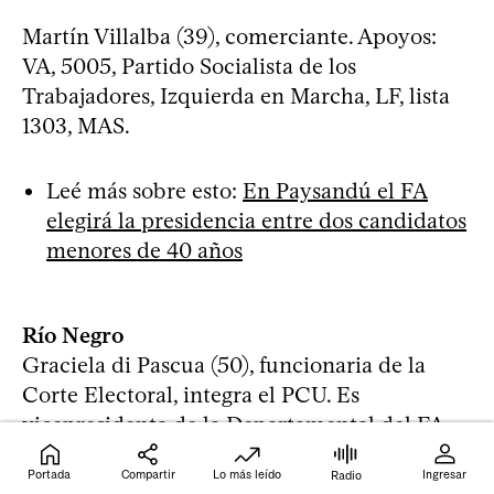
Martín Villalba (39), comerciante. Apoyos:
VA, 5005, Partido Socialista de los
Trabajadores, Izquierda en Marcha, LF, lista
1303, MAS.
Leé más sobre esto:
En Paysandú el FA
elegirá la presidencia entre dos candidatos
menores de 40 años
Río Negro
Graciela di Pascua (50), funcionaria de la
Corte Electoral, integra el PCU. Es
vicepresidenta de la Departamental del FA,
edila suplente por la lista 1001 y presidenta
Portada
Compartir
Lo más leído
Ingresar
Radio
del comité de base Vladimir Roslik de Fray