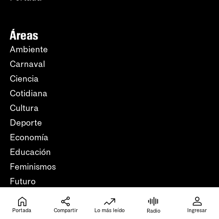
Áreas
Ambiente
Carnaval
Ciencia
Cotidiana
Cultura
Deporte
Economía
Educación
Feminismos
Futuro
Justicia
Libros
Portada
Compartir
Lo más leído
Ingresar
Radio