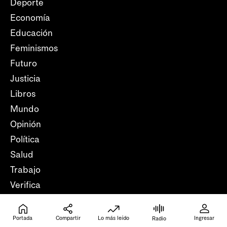
Deporte
Economía
Educación
Feminismos
Futuro
Justicia
Libros
Mundo
Opinión
Política
Salud
Trabajo
Verifica
Portada
Compartir
Lo más leído
Ingresar
Radio
Local