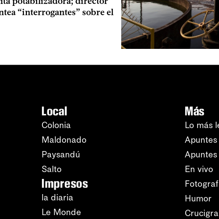
ta potabilizadora; director
ntea “interrogantes” sobre el
Local
Más
Colonia
Lo más l
Maldonado
Apuntes 
Paysandú
Apuntes
Salto
En vivo
Impresos
Fotograf
la diaria
Humor
Le Monde
Crucigr