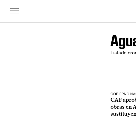
Agua
Listado cro
GOBIERNO NA
CAF aprob
obras en 
sustituye