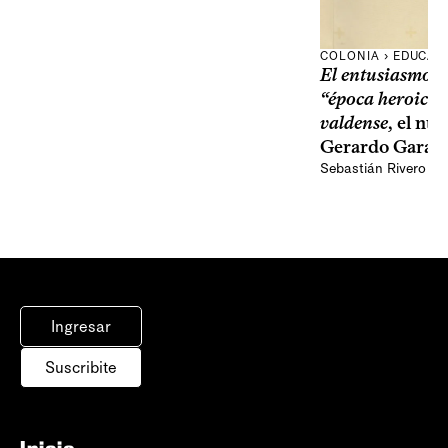
COLONIA › EDUCAC
El entusiasmo y 
“época heroica”
valdense
, el nu
Gerardo Garay
Sebastián Rivero Sc
Ingresar
Suscribite