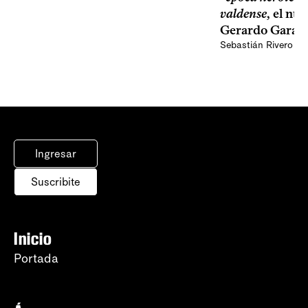
valdense
, el nu
Gerardo Garay
Sebastián Rivero Sc
Ingresar
Suscribite
Inicio
Portada