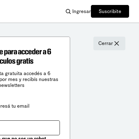
Ingresar
Suscribite
Cerrar
e para acceder a 6
ículos gratis
ta gratuita accedés a 6
 por mes y recibís nuestras
newsletters
gresá tu email
que no sos un robot