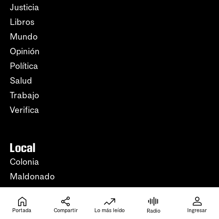
Justicia
Libros
Mundo
Opinión
Política
Salud
Trabajo
Verifica
Local
Colonia
Maldonado
Paysandú
Salto
Portada
Compartir
Lo más leído
Ingresar
Radio