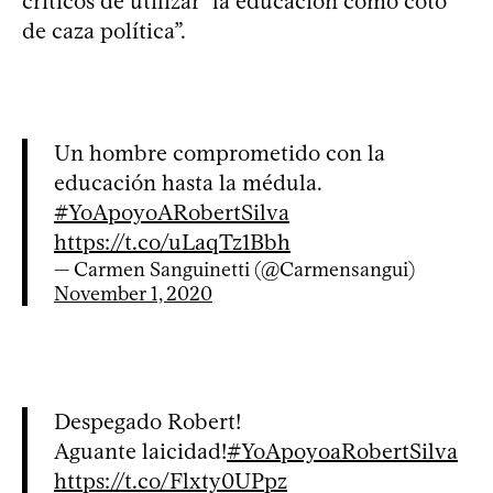
críticos de utilizar “la educación como coto
de caza política”.
Un hombre comprometido con la
educación hasta la médula.
#YoApoyoARobertSilva
https://t.co/uLaqTz1Bbh
— Carmen Sanguinetti (@Carmensangui)
November 1, 2020
Despegado Robert!
Aguante laicidad!
#YoApoyoaRobertSilva
https://t.co/Flxty0UPpz