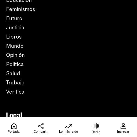
Feminismos
Futuro
Justicia
Libros
Mundo
Opinión
Política
Salud
Trabajo
Verifica
Local
Colonia
Portada
Compartir
Lo más leído
Ingresar
Radio
Maldonado