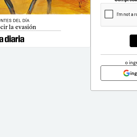
NTES DEL DÍA
ir la evasión
o ing
in