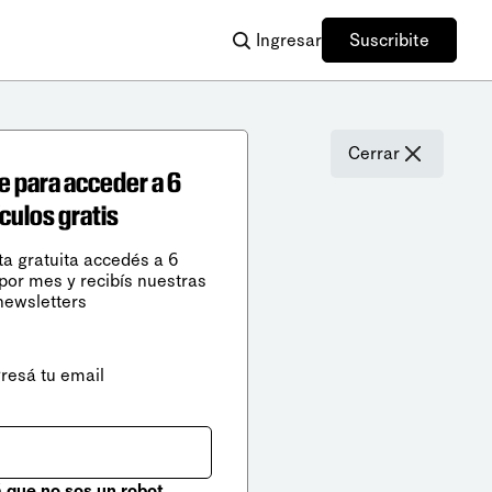
Ingresar
Suscribite
Cerrar
e para acceder a 6
ículos gratis
ta gratuita accedés a 6
 por mes y recibís nuestras
newsletters
gresá tu email
que no sos un robot