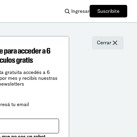
Ingresar
Suscribite
Cerrar
e para acceder a 6
ículos gratis
ta gratuita accedés a 6
 por mes y recibís nuestras
newsletters
gresá tu email
que no sos un robot