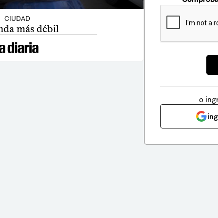
CIUDAD
nda más débil
o ing
in