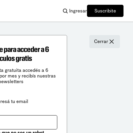
Ingresar
Suscribite
Cerrar
e para acceder a 6
ículos gratis
ta gratuita accedés a 6
 por mes y recibís nuestras
newsletters
gresá tu email
que no sos un robot