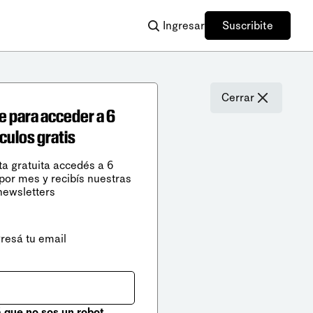
Ingresar
Suscribite
Cerrar
e para acceder a 6
ículos gratis
ta gratuita accedés a 6
 por mes y recibís nuestras
newsletters
gresá tu email
que no sos un robot