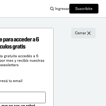
Ingresar
Suscribite
Cerrar
e para acceder a 6
ículos gratis
ta gratuita accedés a 6
 por mes y recibís nuestras
newsletters
gresá tu email
que no sos un robot