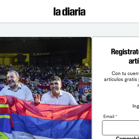
Registrat
art
Con tu cuen
artículos gratis
In
Email
*
Comprobá 